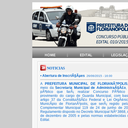
NOTICIAS
•
Abertura de InscriÃ§Ãµes
26/06/2015 - 16:00
A
PREFEITURA MUNICIPAL DE FLORIANÃ?POLIS
meio da
Secretaria Municipal de AdministraÃ§Ã£o
,
pÃºblico que farÃ¡ realizar Concurso PÃºblico
provimento do cargo de Guarda Municipal, com ba
artigo 37 da ConstituiÃ§Ã£o Federal e Lei OrgÃ¢ni
MunicÃ­pio de FlorianÃ³polis, que serÃ¡ regido pel
Complementar Municipal 119 de 24 de junho de 2
Regulamento disposto no Decreto Municipal NÂº 3868, 
de dezembro de 2005 e pelas normas estabelecidas 
Edital.